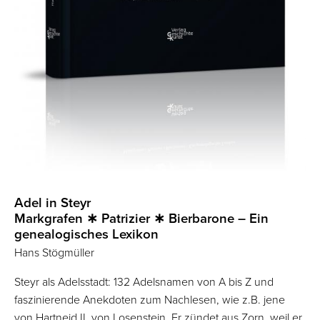
Adel in Steyr
Markgrafen ∗ Patrizier ∗ Bierbarone – Ein
genealogisches Lexikon
Hans Stögmüller
Steyr als Adelsstadt: 132 Adelsnamen von A bis Z und
faszinierende Anekdoten zum Nachlesen, wie z.B. jene
von Hartneid II. von Losenstein. Er zündet aus Zorn, weil er