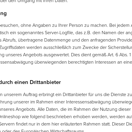
 über den Umgang mit Ihren Daten.
ing
esuchen, ohne Angaben zu Ihrer Person zu machen. Bei jedem Au
isch ein sogenanntes Server-Logfile, das z.B. den Namen der ange
s Abrufs, übertragene Datenmenge und den anfragenden Provider 
Zugriffsdaten werden ausschließlich zum Zwecke der Sicherstellun
ng unseres Angebots ausgewertet. Dies dient gemäß Art. 6 Abs. 1 
essensabwägung überwiegenden berechtigten Interessen an einer
urch einen Drittanbieter
 unserem Auftrag erbringt ein Drittanbieter für uns die Dienste 
Wahrung unserer im Rahmen einer Interessensabwägung überwieg
 unseres Angebots. Alle Daten, die im Rahmen der Nutzung dieser 
lineshop wie folgend beschrieben erhoben werden, werden auf s
rvern findet nur in dem hier erläuterten Rahmen statt. Dieser Dien
 oder des Europäischen Wirtschaftsraums.