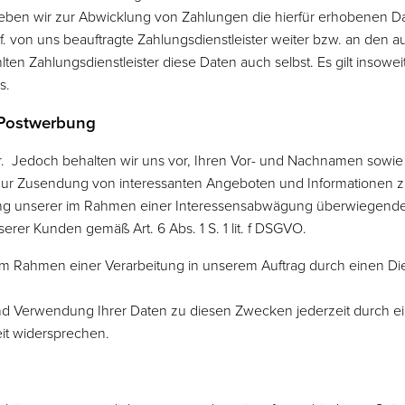
eben wir zur Abwicklung von Zahlungen die hierfür erhobenen Da
ggf. von uns beauftragte Zahlungsdienstleister weiter bzw. an den
en Zahlungsdienstleister diese Daten auch selbst. Es gilt insowe
s.
 Postwerbung
. Jedoch behalten wir uns vor, Ihren Vor- und Nachnamen sowie I
ur Zusendung von interessanten Angeboten und Informationen z
rung unserer im Rahmen einer Interessensabwägung überwiegende
rer Kunden gemäß Art. 6 Abs. 1 S. 1 lit. f DSGVO.
Rahmen einer Verarbeitung in unserem Auftrag durch einen Diens
d Verwendung Ihrer Daten zu diesen Zwecken jederzeit durch ei
it widersprechen.