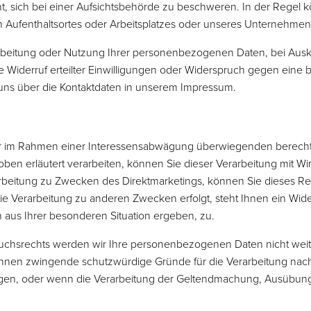
 sich bei einer Aufsichtsbehörde zu beschweren. In der Regel kö
n Aufenthaltsortes oder Arbeitsplatzes oder unseres Unternehme
rbeitung oder Nutzung Ihrer personenbezogenen Daten, bei Ausk
 Widerruf erteilter Einwilligungen oder Widerspruch gegen ein
n uns über die Kontaktdaten in unserem Impressum.
r im Rahmen einer Interessensabwägung überwiegenden berechti
n erläutert verarbeiten, können Sie dieser Verarbeitung mit Wir
arbeitung zu Zwecken des Direktmarketings, können Sie dieses Re
e Verarbeitung zu anderen Zwecken erfolgt, steht Ihnen ein Wide
h aus Ihrer besonderen Situation ergeben, zu.
uchsrechts werden wir Ihre personenbezogenen Daten nicht wei
können zwingende schutzwürdige Gründe für die Verarbeitung nach
gen, oder wenn die Verarbeitung der Geltendmachung, Ausübung