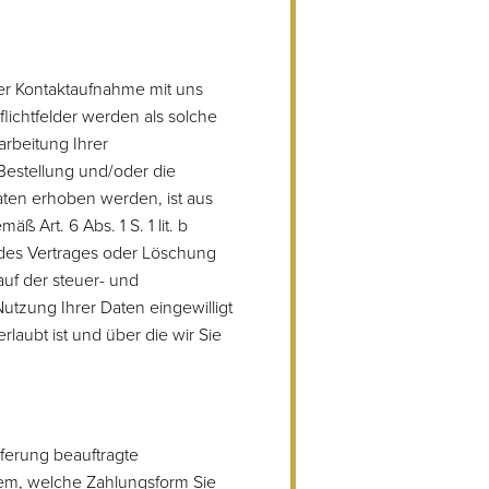
er Kontaktaufnahme mit uns
flichtfelder werden als solche
rbeitung Ihrer
estellung und/oder die
ten erhoben werden, ist aus
 Art. 6 Abs. 1 S. 1 lit. b
 des Vertrages oder Löschung
uf der steuer- und
Nutzung Ihrer Daten eingewilligt
aubt ist und über die wir Sie
eferung beauftragte
hdem, welche Zahlungsform Sie